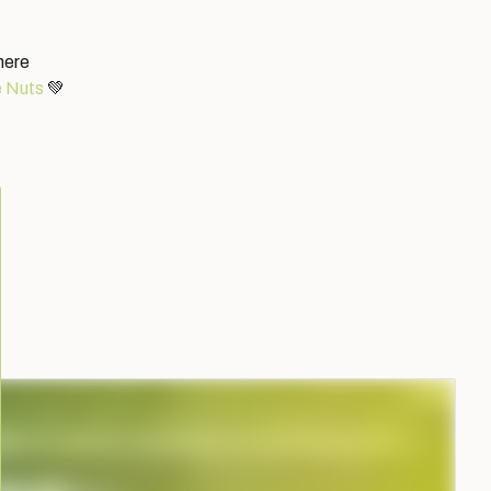
here
 Nuts
💚