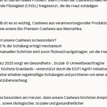
der ist das ein reales Problem: Beim Öffnen der Cashewschalen wi
nde Flüssigkeit (CNSL) freigesetzt, die die Haut schädigen
b ist es so wichtig, Cashews aus verantwortungsvoller Produkti
wie unsere Bio Premium-Cashews aus Westafrika.
t unsere Cashews so besonders?
5 % der Schälung erfolgt mechanisch
 manuellen Schritten wird zuvor Rizinusöl aufgetragen, um die Ha
.
rz 2025 sorgt ein Gesundheits-, Sozial- & Umweltbeauftragter
r höchste Standards – unterstützt durch die EDFI AgriFi-Initiativ
eiter erhalten regelmäßige Schulungen und profitieren von einer a
latzüberwachung.
 es besonders am Herzen, dass unsere Cashews höchsten Ansp
t, sowie ökologischer, sozialer und gesundheitlicher