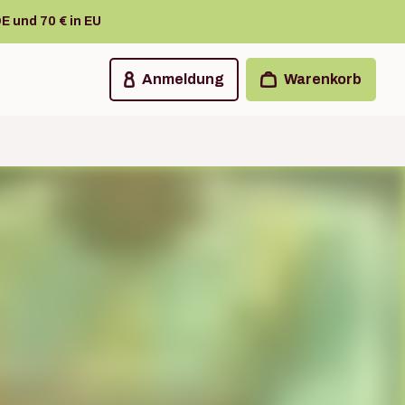
E und 70 € in EU
Anmeldung
Warenkorb