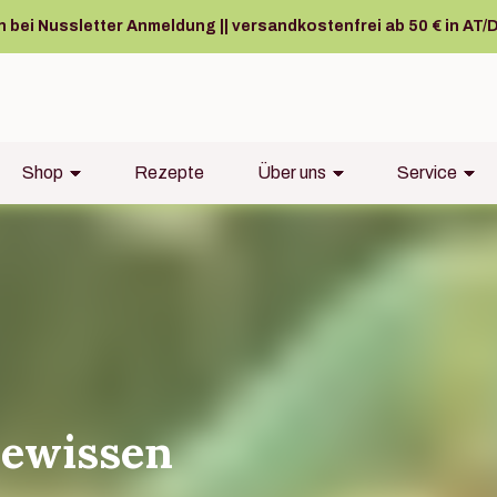
bei Nussletter Anmeldung || versandkostenfrei ab 50 € in AT/D
Shop
Rezepte
Über uns
Service
Gewissen