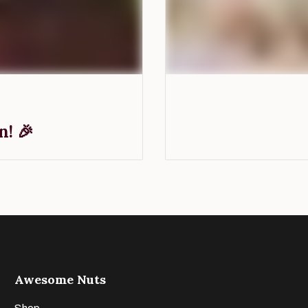
! 🎉
Awesome Nuts