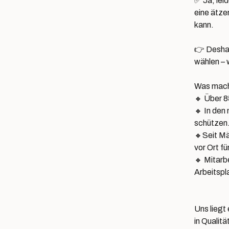
✅ Ja, lei
eine ätze
kann.
👉 Deshal
wählen – 
Was mach
🔸 Über 8
🔸 In den
schützen
🔸Seit Mä
vor Ort fü
🔸 Mitarb
Arbeitsp
Uns liegt
in Qualitä