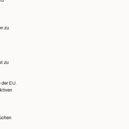
rd
on zu
ut zu
e der EU.
ktiven
rüchen