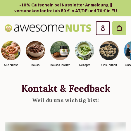
Zum Hauptinhalt springen
-10% Gutschein bei Nussletter Anmeldung ||
versandkostenfrei ab 50 € in AT/DE und 70 € in EU
Awesome Nuts
Alle Nüsse
Kakao
Kakao Gewürz
Rezepte
Gesundheit
Unse
Kontakt & Feedback
Weil du uns wichtig bist!