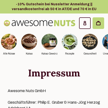
Zum Hauptinhalt springen
-10% Gutschein bei Nussletter Anmeldung ||
versandkostenfrei ab 50 € in AT/DE und 70 € in EU
Awesome Nuts
Alle Nüsse
Kakao
Kakao Gewürz
Rezepte
Gesundheit
Unse
Impressum
Awesome Nuts GmbH
Geschäftsführer: Philip E. Gruber & Hans-Jörg Herzog