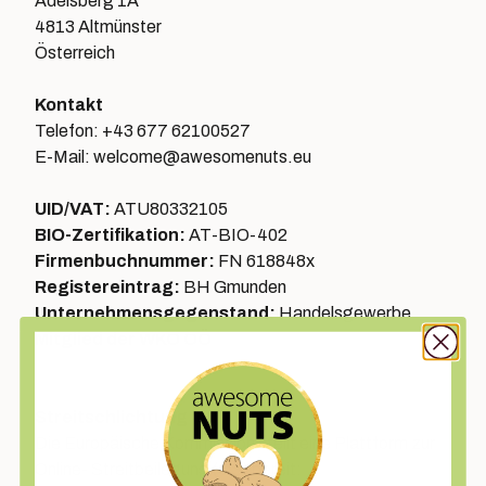
Adelsberg 1A
4813 Altmünster
Österreich
Kontakt
Telefon: +43 677 62100527
E-Mail: welcome@awesomenuts.eu
UID/VAT:
ATU80332105
BIO-Zertifikation:
AT-BIO-402
Firmenbuchnummer:
FN 618848x
Registereintrag:
BH Gmunden
Unternehmensgegenstand:
Handelsgewerbe
Mitglied der WKO OÖ
Streitschlichtung
Die Europäische Kommission stellt eine Plattform zur
Online- Streitbeilegung (OS) bereit: