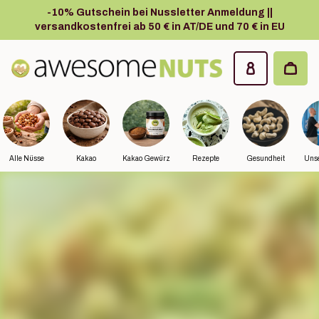
Zum Hauptinhalt springen
-10% Gutschein bei Nussletter Anmeldung ||
versandkostenfrei ab 50 € in AT/DE und 70 € in EU
Awesome Nuts
Alle Nüsse
Kakao
Kakao Gewürz
Rezepte
Gesundheit
Unse