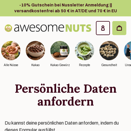
Zum Hauptinhalt springen
-10% Gutschein bei Nussletter Anmeldung ||
versandkostenfrei ab 50 € in AT/DE und 70 € in EU
Awesome Nuts
Alle Nüsse
Kakao
Kakao Gewürz
Rezepte
Gesundheit
Unse
Persönliche Daten
anfordern
Du kannst deine persönlichen Daten anfordern, indem du
dieses Formular ausfüllst.