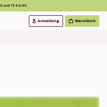
E und 70 € in EU
Anmeldung
Warenkorb