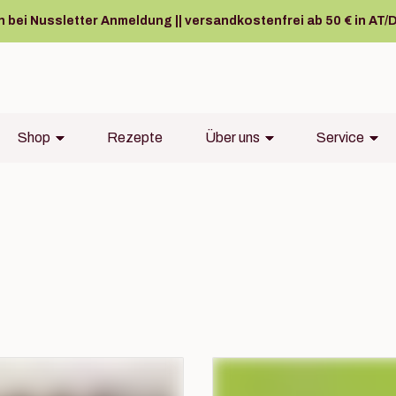
bei Nussletter Anmeldung || versandkostenfrei ab 50 € in AT/D
Shop
Rezepte
Über uns
Service