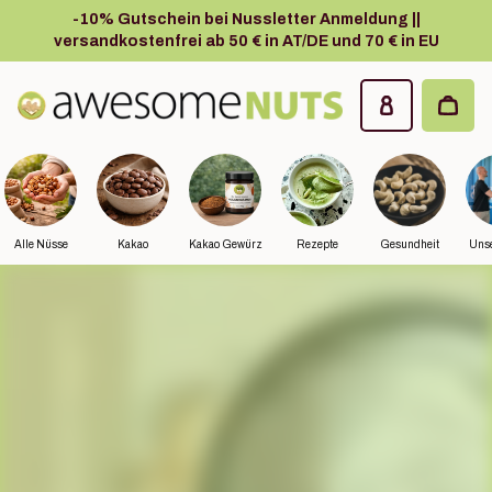
Zum Hauptinhalt springen
-10% Gutschein bei Nussletter Anmeldung ||
versandkostenfrei ab 50 € in AT/DE und 70 € in EU
Awesome Nuts
Alle Nüsse
Kakao
Kakao Gewürz
Rezepte
Gesundheit
Unse