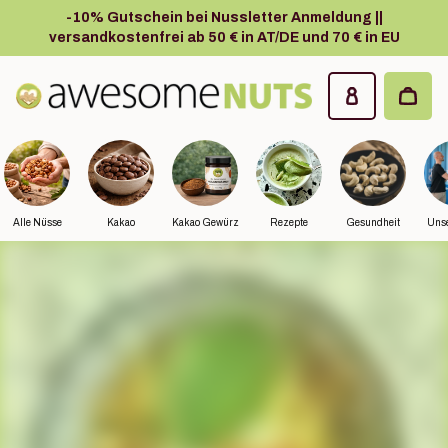
Zum Hauptinhalt springen
-10% Gutschein bei Nussletter Anmeldung ||
versandkostenfrei ab 50 € in AT/DE und 70 € in EU
Awesome Nuts
Alle Nüsse
Kakao
Kakao Gewürz
Rezepte
Gesundheit
Unse