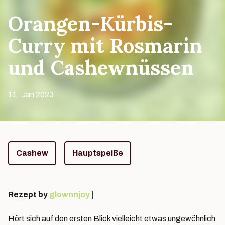
Orangen-Kürbis-
Curry mit Rosmarin
und Cashewnüssen
11. Jan 2023
Tags
Cashew
Hauptspeiße
Rezept by
glownnjoy
|
Hört sich auf den ersten Blick vielleicht etwas ungewöhnlich